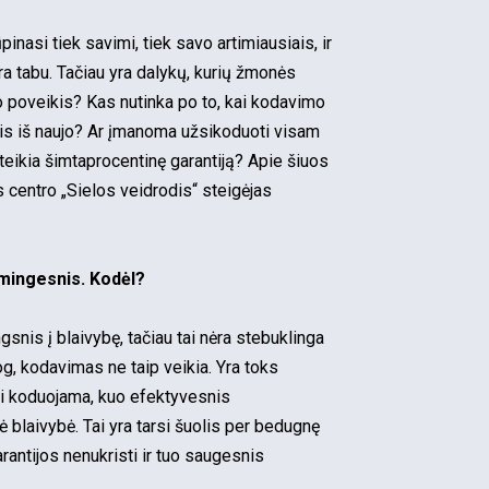
nasi tiek savimi, tiek savo artimiausiais, ir
 tabu. Tačiau yra dalykų, kurių žmonės
o poveikis? Kas nutinka po to, kai kodavimo
tis iš naujo? Ar įmanoma užsikoduoti visam
eikia šimtaprocentinę garantiją? Apie šiuos
s centro „Sielos veidrodis“ steigėjas
mingesnis. Kodėl?
nis į blaivybę, tačiau tai nėra stebuklinga
g, kodavimas ne taip veikia. Yra toks
i koduojama, kuo efektyvesnis
 blaivybė. Tai yra tarsi šuolis per bedugnę
antijos nenukristi ir tuo saugesnis