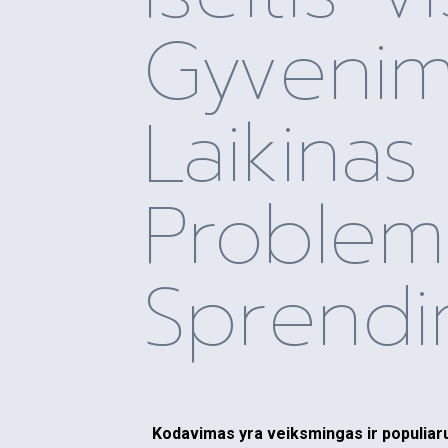
Gyvenim
Laikinas
Problem
Sprendi
Kodavimas yra veiksmingas ir populiar