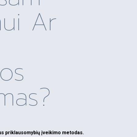
ui Ar
os
mas?
us priklausomybių įveikimo metodas.