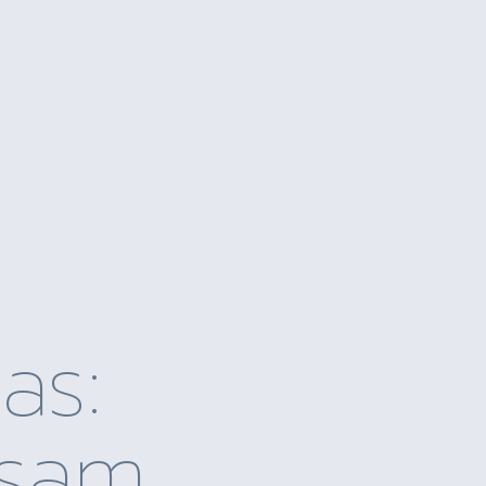
as:
isam