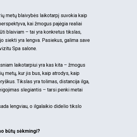
ų metų blaivybės laikotarpį suvokia kaip
perspektyva, kai žmogus pajėgia realiai
ti blaiviam – tai yra konkretus tikslas,
 jo siekti yra lengva. Pasiekus, galima save
vizitu Spa salone.
sniam laikotarpiui yra kas kita – žmogus
ų metų, kur jis bus, kaip atrodys, kaip
eryškus. Tikslas yra tolimas, distancija ilga,
reigojimas slegiantis – tarsi penki metai
ada lengviau, o ilgalaikio didelio tikslo
imo būtų sėkmingi?