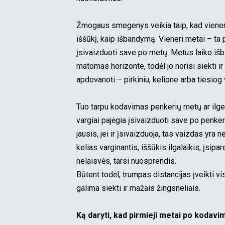
Žmogaus smegenys veikia taip, kad vieneri
iššūkį, kaip išbandymą. Vieneri metai – ta 
įsivaizduoti save po metų. Metus laiko išbū
matomas horizonte, todėl jo norisi siekti ir
apdovanoti – pirkiniu, kelione arba tiesiog 
Tuo tarpu kodavimas penkerių metų ar ilge
vargiai pajėgia įsivaizduoti save po penkeri
jausis, jei ir įsivaizduoja, tas vaizdas yra n
kelias varginantis, iššūkis ilgalaikis, įsipa
nelaisvės, tarsi nuosprendis.
Būtent todėl, trumpas distancijas įveikti vis
galima siekti ir mažais žingsneliais.
Ką daryti, kad pirmieji metai po kodav