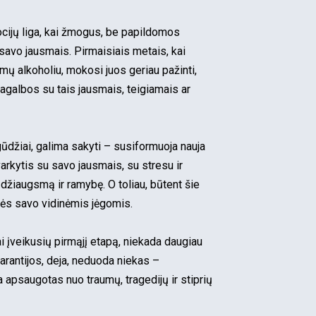
cijų liga, kai žmogus, be papildomos
 savo jausmais. Pirmaisiais metais, kai
ų alkoholiu, mokosi juos geriau pažinti,
 pagalbos su tais jausmais, teigiamais ar
 įgūdžiai, galima sakyti – susiformuoja nauja
kytis su savo jausmais, su stresu ir
 džiaugsmą ir ramybę. O toliau, būtent šie
vybės savo vidinėmis jėgomis.
 įveikusių pirmąjį etapą, niekada daugiau
arantijos, deja, neduoda niekas –
a apsaugotas nuo traumų, tragedijų ir stiprių