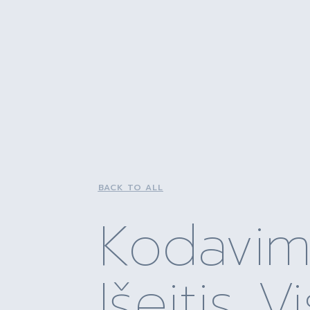
BACK TO ALL
Kodavim
Išeitis V