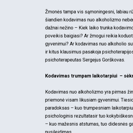
Žmonės tampa vis sąmoningesni, labiau rūpi
šiandien kodavimas nuo alkoholizmo nebėra
dažnai nežino – Kiek laiko trunka kodavim
poveikis baigiasi? Ar žmogui reikia koduo
gyvenimui? Ar kodavimas nuo alkoholio sut
ir kitus klausimus pasakoja psichoterapijo
psichoterapeutas Sergejus Gorškovas.
Kodavimas trumpam laikotarpiui – sėk
Kodavimas nuo alkoholizmo yra pirmas žings
priemonė visam likusiam gyvenimui. Tiesio
paradoksas – kuo trumpesniam laikotarpiu
psichologinis rezultatasir tuo kokybiškesnė
– kuo mažesnis atstumas, tuo didesnės gar
nusileidimas.