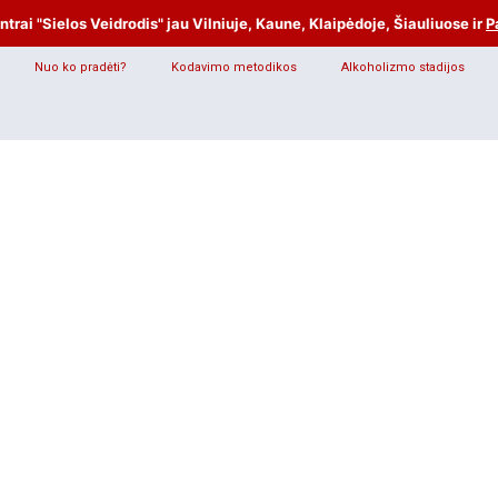
rai "Sielos Veidrodis" jau Vilniuje, Kaune, Klaipėdoje, Šiauliuose ir
P
Nuo ko pradėti?
Kodavimo metodikos
Alkoholizmo stadijos