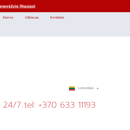
anevėžyje (Naujas)
Kainos
Užklausa
Kontaktai
Lietuviškai
Русский
24/7 tel: +370 633 11193