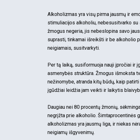
Alkoholizmas yra visų pirma jausmų ir emo
stimuliacijos alkoholiu, nebesusitvarko su
žmogus negeria, jis nebeslopina savo jausm
suprasti, tinkamai išreikšti ir be alkoholio
neigiamais, susitvarkyti.
Per tą laiką, susiformuoja nauji įpročiai ir
asmenybės struktūra. Žmogus išmoksta tvar
nežinomybe, atranda kitų būdų, kaip patirti
įgūdžiai leidžia jam veikti ir laikytis blai
Daugiau nei 80 procentų žmonių, sėkmingai
negrįžta prie alkoholio. Šimtaprocentinės g
alkoholizmas yra jausmų liga, ir niekas nėr
neigiamų išgyvenimų.