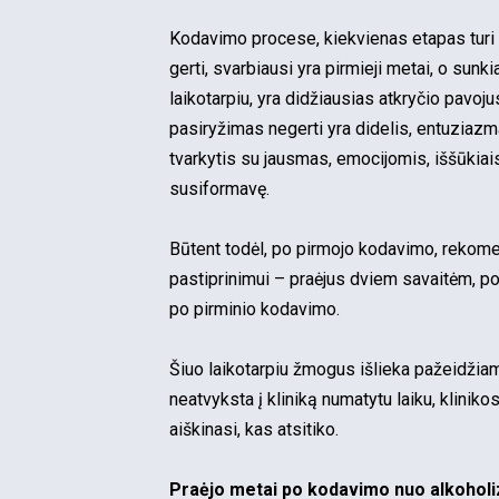
Kodavimo procese, kiekvienas etapas turi 
gerti, svarbiausi yra pirmieji metai, o sunki
laikotarpiu, yra didžiausias atkryčio pavoj
pasiryžimas negerti yra didelis, entuziazma
tvarkytis su jausmas, emocijomis, iššūkia
susiformavę.
Būtent todėl, po pirmojo kodavimo, rekome
pastiprinimui – praėjus dviem savaitėm, p
po pirminio kodavimo.
Šiuo laikotarpiu žmogus išlieka pažeidžiam
neatvyksta į kliniką numatytu laiku, kliniko
aiškinasi, kas atsitiko.
Praėjo metai po kodavimo nuo alkoholi