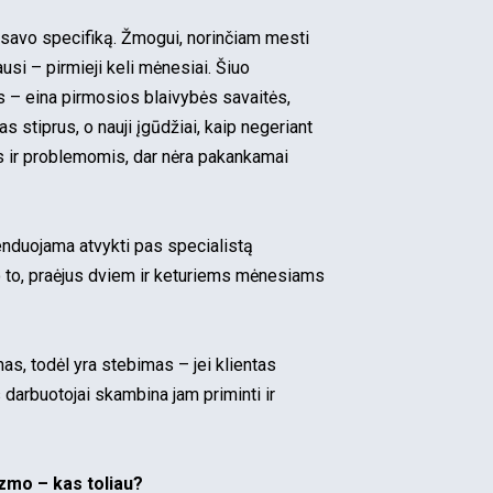
savo specifiką. Žmogui, norinčiam mesti
ausi – pirmieji keli mėnesiai. Šiuo
us – eina pirmosios blaivybės savaitės,
s stiprus, o nauji įgūdžiai, kaip negeriant
is ir problemomis, dar nėra pakankamai
nduojama atvykti pas specialistą
o to, praėjus dviem ir keturiems mėnesiams
as, todėl yra stebimas – jei klientas
s darbuotojai skambina jam priminti ir
zmo – kas toliau?