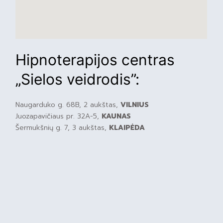
Hipnoterapijos centras
„Sielos veidrodis”:
Naugarduko g. 68B, 2 aukštas,
VILNIUS
Juozapavičiaus pr. 32A-5,
KAUNAS
Šermukšnių g. 7, 3 aukštas,
KLAIPĖDA
Ežero g. 16,
ŠIAULIAI
Nemuno g. 79,
PANEVĖŽYS (
NAUJAS KABINETAS
)
Kontaktai:
24/7 telefonas:
+370 633 11193
Rekvizitai:
MB „Sielos Veidrodis”, įmonės kodas: 305649764,