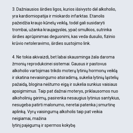
3. Dažniausios širdies ligos, kurios išsivysto dėl alkoholio,
yra kardiomiopatija ir miokardo infarktas. Etanolis
pažeidžia kraujo kūnelų veiklą, todėl gali susidaryti
trombai, užanka kraujagyslės, ypač smulkios, sutrinka
širdies aprūpinimas deguonimi, kas veda dusulio, fizinio
krūvio netoleravimo, širdies sustojimo link.
4. Ne tokia akivaizdi, bet labai skausminga žala daroma
žmonių reprodukcinei sistemai. Gausus ir pastovus
alkoholio vartojimas trikdo moterų lytinių hormonų veiklą
ir skatina nevaisingumo atsiradimą, sukelia lytinių ląstelių
pažaidą, blogina nėštumo eigą ir sukelia sunkius vaisiaus
apsigimimus. Taip pat dažnai moterys, priklausomos nuo
alkoholinių gėrimų, pasirenka nesaugius lytinius santykius,
nesugeba patirti malonumo, neretai patenka į smurtinę
aplinką. Vyrų vaisingumą alkoholis taip pat veikia
neigiamai, mažina
lytinį pajėgumą ir spermos kokybę.