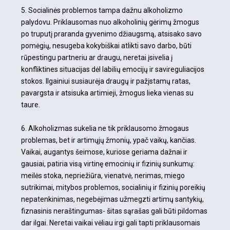
5. Socialinės problemos tampa dažnu alkoholizmo
palydovu. Priklausomas nuo alkoholinių gėrimų žmogus
po truputį praranda gyvenimo džiaugsmą, atsisako savo
pomėgių, nesugeba kokybiškai atlikti savo darbo, būti
rūpestingu partneriu ar draugu, neretai
įsivelia į
konfliktines situacijas dėl labilių emocijų ir savireguliacijos
stokos. Ilgainiui susiaurėja draugų ir pažįstamų ratas,
pavargsta ir atsisuka artimieji, žmogus lieka vienas su
taure.
6. Alkoholizmas sukelia ne tik priklausomo žmogaus
problemas, bet ir artimųjų žmonių, ypač vaikų, kančias.
Vaikai, augantys šeimose, kuriose geriama dažnai ir
gausiai, patiria visą virtinę emocinių ir fizinių sunkumų:
meilės stoka, nepriežiūra, vienatvė, nerimas, miego
sutrikimai, mitybos problemos, socialinių ir fizinių poreikių
nepatenkinimas, negebėjimas užmegzti artimų santykių,
fiznasinis neraštingumas- šitas sąrašas gali būti pildomas
dar ilgai. Neretai vaikai vėliau irgi gali tapti priklausomais