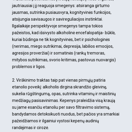
jautriausiai į jį reaguoja smegenys: atsiranga girtumo
jausmas, sutrinka pusiausvyra, kognityvinės funkcijos,
atsijungia savisaugos ir savireguliacijos instinktai.
Ilgalaikėje perspektyvoje smegenys tampa tokios
pažeistos, kad išsivysto alkoholinė encefalopatija- būklė,
kuriai būdinga ne tik kognityvinės, bet ir psichologinės
(nerimas, miego sutrikimai, depresija, labilios emocijos,
agresijos proveržiai) ir somatinės (rankų tremoras,
mitybos sutrikimas, svorio kritimas, pastovus nuovargis)
problemos ir ligos.
2. Virškinimo traktas taip pat vienas pirmųjų patiria
etanolio poveikį: alkoholis dirgina skrandžio gleivinę,
sukelia rūgštingumą, opas, sutrinka vitaminų ir maistinių
medžiagų pasisavinimas. Kepenys praleidžia visą kraują
su jame esančiu etanoliu per savo filtravimo sistemą,
bandydamos detoksikuoti nuodus, bet pačios yra smarkiai
pažeidžiamos ir ilgainiui vystosi kepenų audinių
randėjimas ir cirozė.