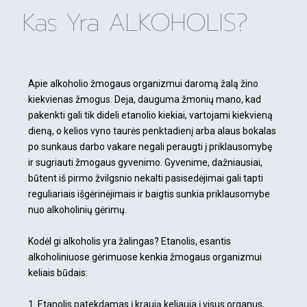
Kas Yra ALKOHOLIS?
Apie alkoholio žmogaus organizmui daromą žalą žino
kiekvienas žmogus. Deja, dauguma žmonių mano, kad
pakenkti gali tik dideli etanolio kiekiai, vartojami kiekvieną
dieną, o kelios vyno taurės penktadienį arba alaus bokalas
po sunkaus darbo vakare negali peraugti į priklausomybę
ir sugriauti žmogaus gyvenimo. Gyvenime, dažniausiai,
būtent iš pirmo žvilgsnio nekalti pasisedėjimai gali tapti
reguliariais išgėrinėjimais ir baigtis sunkia priklausomybe
nuo alkoholinių gėrimų.
Kodėl gi alkoholis yra žalingas? Etanolis, esantis
alkoholiniuose gėrimuose kenkia žmogaus organizmui
keliais būdais:
1. Etanolis patekdamas į kraują keliauja į visus organus,