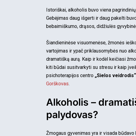
Istoriškai, alkoholis buvo viena pagrindini
Gebėjimas daug išgerti ir daug pakelti buv
bebaimiškumo, drąsos, didžiulės gyvybinės 
Šiandieninėse visuomenėse, žmonės ieško k
vartojimas ir ypač priklausomybės nuo alko
dramatišką aurą. Kaip ir kodėl keičiasi žmon
kiti būdai susitvarkyti su stresu ir kaip įvei
psichoterapijos centro
„Sielos veidrodis“
Gorškovas
.
Alkoholis – dramati
palydovas?
Žmogaus gyvenimas yra ir visada būdavo ku