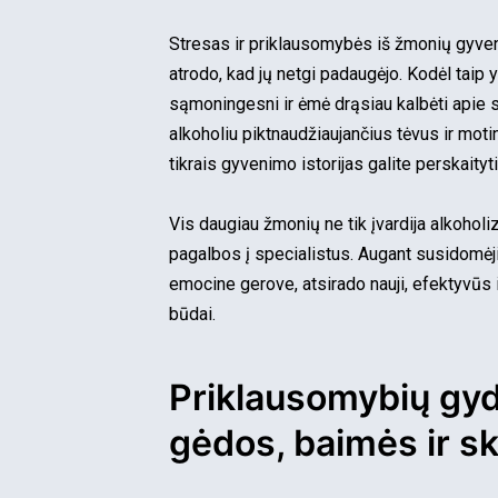
Stresas ir priklausomybės iš žmonių gyven
atrodo, kad jų netgi padaugėjo. Kodėl taip
sąmoningesni ir ėmė drąsiau kalbėti apie 
alkoholiu piktnaudžiaujančius tėvus ir motin
tikrais gyvenimo istorijas galite perskaity
Vis daugiau žmonių ne tik įvardija alkoholi
pagalbos į specialistus. Augant susidomėji
emocine gerove, atsirado nauji, efektyvū
būdai.
Priklausomybių gy
gėdos, baimės ir 