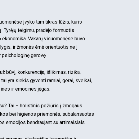
omenėse įvyko tam tikras lūžis, kuris
ą. Tyrėjų teigimu, pradėjo formuotis
mo ekonomika. Vakarų visuomenėse buvo
ygis, ir žmonės ėmė orientuotis ne į
ir psichologinę gerovę.
būvį, konkurencija, išlikimas, rizika,
ai yra siekis gyventi ramiai, gerai, sveikai,
zines ir emocines jėgas.
? Tai – holistinis požiūris į žmogaus
ikos bei higienos priemonės, subalansuotas
s emocijos bendraujant su artimaisiais.