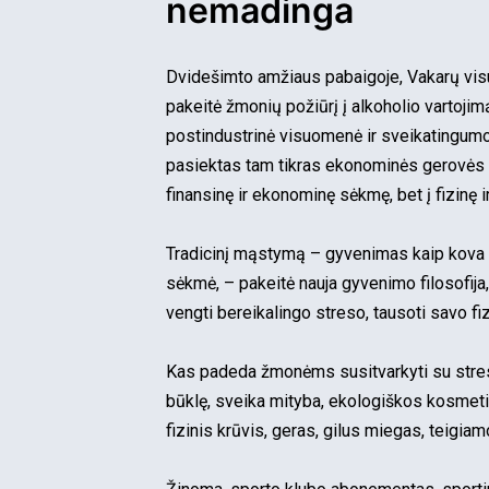
nemadinga
Dvidešimto amžiaus pabaigoje, Vakarų visu
pakeitė žmonių požiūrį į alkoholio vartojim
postindustrinė visuomenė ir sveikatingu
pasiektas tam tikras ekonominės gerovės l
finansinę ir ekonominę sėkmę, bet į fizinę 
Tradicinį mąstymą – gyvenimas kaip kova už 
sėkmė, – pakeitė nauja gyvenimo filosofija, t
vengti bereikalingo streso, tausoti savo fi
Kas padeda žmonėms susitvarkyti su stresu
būklę, sveika mityba, ekologiškos kosmet
fizinis krūvis, geras, gilus miegas, teigia
mo