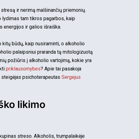
ų stresą ir nerimą malšinančių priemonių.
o lydimas tam tikros pagarbos, kaip
energijos ir galios išraiška.
itų būdų, kaip nusiraminti, o alkoholio
holio palaipsniui praranda tą mitologizuotą
ių požiūris į alkoholio vartojimą, kokie yra
kti
priklausomybes
? Apie tai pasakoja
steigėjas psichoterapeutas
Sergejus
ško likimo
pinas streso. Alkoholis, trumpalaikėje