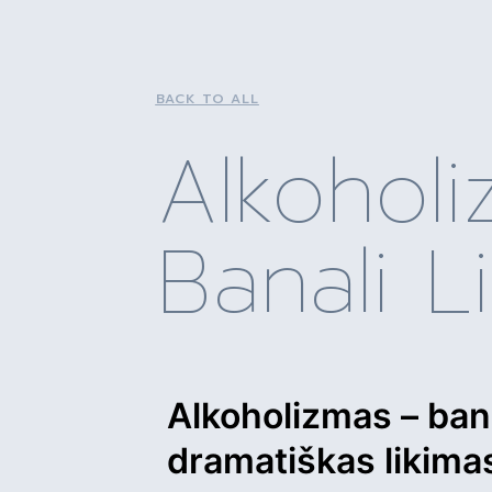
BACK TO ALL
Alkohol
Banali L
Alkoholizmas – banal
dramatiškas likima