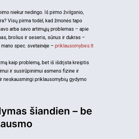
imo niekur nedingo. Iš pirmo žvilgsnio,
 yra? Visų pirma todėl, kad žmonės tapo
savo arba savo artimųjų problemas – apie
as, brolius ir seseris, sūnus ir dukras –
ti mano spec. svetainėje –
priklausomybes.lt
zmą kaip problemą, bet iš išdrįsta kreiptis
mui ir susirūpinimui asmens fizine ir
s ir neskausmingi priklausomybių gydymo
dymas šiandien – be
skausmo