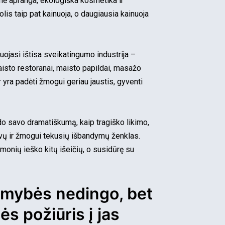
ė apranga, ekologiška kosmetika ir
is taip pat kainuoja, o daugiausia kainuoja
ojasi ištisa sveikatingumo industrija –
maisto restoranai, maisto papildai, masažo
r yra padėti žmogui geriau jaustis, gyventi
do savo dramatiškumą, kaip tragiško likimo,
ovų ir žmogui tekusių išbandymų ženklas.
monių ieško kitų išeičių, o susidūrę su
somybės nedingo, bet
s požiūris į jas