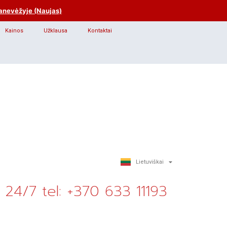
anevėžyje (Naujas)
Kainos
Užklausa
Kontaktai
Lietuviškai
Русский
24/7 tel: +370 633 11193