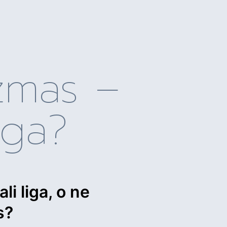
izmas –
iga?
i liga, o ne
s?