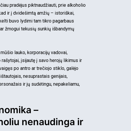
čiau pradėjus piktnaudžiauti, prie alkoholio
ad ir į dvidešimtą amžių – istoriškai,
kelti buvo lydimi tam tikro pagarbaus
s ar žmogui tekusių sunkių išbandymų
 mūšio lauko, korporacijų vadovai,
ašytojai, įsijautę į savo herojų likimus ir
gęs po antro ar trečiojo stiklo, galėjo
ištautojais, nesuprastais genijais,
rsonažais ir jų sudėtingu, nepakeliamu,
nomika –
holiu nenaudinga ir