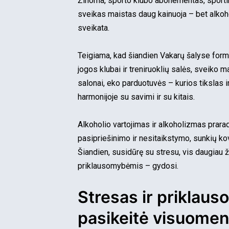
Žinoma, sporto klubo abonementas, sportin
sveikas maistas daug kainuoja – bet alkohol
sveikata.
Teigiama, kad šiandien Vakarų šalyse formu
jogos klubai ir treniruoklių salės, sveiko 
salonai, eko parduotuvės – kurios tikslas i
harmonijoje su savimi ir su kitais.
Alkoholio vartojimas ir alkoholizmas prara
pasipriešinimo ir nesitaikstymo, sunkių k
Šiandien, susidūrę su stresu, vis daugiau ž
priklausomybėmis – gydosi.
Stresas ir priklau
pasikeitė visuomenė