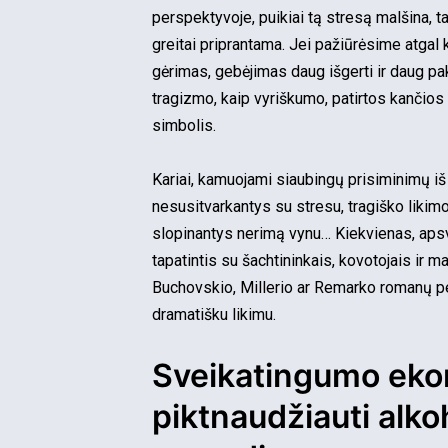
perspektyvoje, puikiai tą stresą malšina, ta
greitai priprantama. Jei pažiūrėsime atgal k
gėrimas, gebėjimas daug išgerti ir daug pa
tragizmo, kaip vyriškumo, patirtos kančio
simbolis.
Kariai, kamuojami siaubingų prisiminimų iš
nesusitvarkantys su stresu, tragiško likimo r
slopinantys nerimą vynu… Kiekvienas, apsvai
tapatintis su šachtininkais, kovotojais ir ma
Buchovskio, Millerio ar Remarko romanų pe
dramatišku likimu.
Sveikatingumo eko
piktnaudžiauti alko