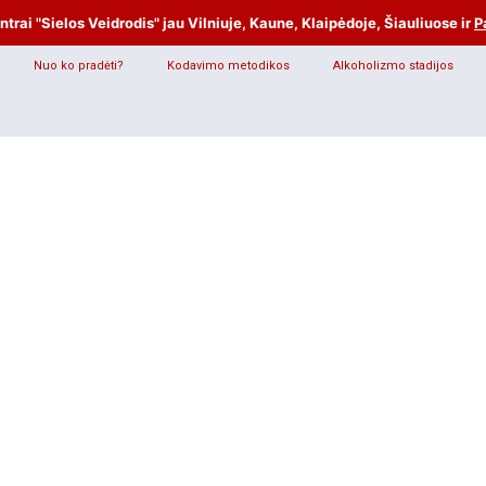
rai "Sielos Veidrodis" jau Vilniuje, Kaune, Klaipėdoje, Šiauliuose ir
P
Nuo ko pradėti?
Kodavimo metodikos
Alkoholizmo stadijos