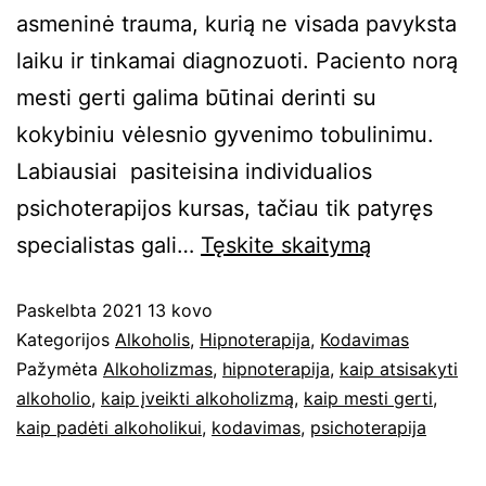
asmeninė trauma, kurią ne visada pavyksta
laiku ir tinkamai diagnozuoti. Paciento norą
mesti gerti galima būtinai derinti su
kokybiniu vėlesnio gyvenimo tobulinimu.
Labiausiai pasiteisina individualios
psichoterapijos kursas, tačiau tik patyręs
specialistas gali…
Tęskite
skaitymą
Paskelbta
2021 13 kovo
Kategorijos
Alkoholis
,
Hipnoterapija
,
Kodavimas
Pažymėta
Alkoholizmas
,
hipnoterapija
,
kaip atsisakyti
alkoholio
,
kaip įveikti alkoholizmą
,
kaip mesti gerti
,
kaip padėti alkoholikui
,
kodavimas
,
psichoterapija