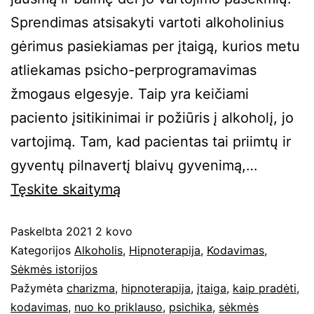
Sprendimas atsisakyti vartoti alkoholinius
gėrimus pasiekiamas per įtaigą, kurios metu
atliekamas psicho-perprogramavimas
žmogaus elgesyje. Taip yra keičiami
paciento įsitikinimai ir požiūris į alkoholį, jo
vartojimą. Tam, kad pacientas tai priimtų ir
gyventų pilnavertį blaivų gyvenimą,…
Tęskite
skaitymą
Paskelbta
2021 2 kovo
Kategorijos
Alkoholis
,
Hipnoterapija
,
Kodavimas
,
Sėkmės istorijos
Pažymėta
charizma
,
hipnoterapija
,
įtaiga
,
kaip pradėti
,
kodavimas
,
nuo ko priklauso
,
psichika
,
sėkmės