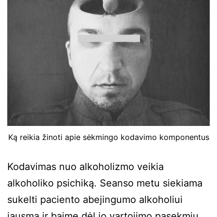
Ką reikia žinoti apie sėkmingo kodavimo komponentus
Kodavimas nuo alkoholizmo veikia
alkoholiko psichiką. Seanso metu siekiama
sukelti paciento abejingumo alkoholiui
jausmą ir baimę dėl jo vartojimo pasekmių.