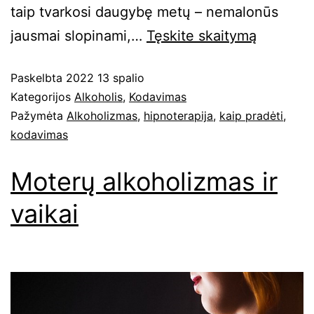
taip tvarkosi daugybę metų – nemalonūs
jausmai slopinami,…
Tęskite
skaitymą
Paskelbta
2022 13 spalio
Kategorijos
Alkoholis
,
Kodavimas
Pažymėta
Alkoholizmas
,
hipnoterapija
,
kaip pradėti
,
kodavimas
Moterų alkoholizmas ir
vaikai