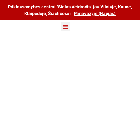
Priklausomybės centrai "Sielos Veidrodis" jau Vilniuje, Kaune,
Klaipėdoje, Šiauliuose ir
Panevėžyje (Naujas)