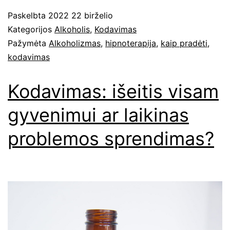
Paskelbta
2022 22 birželio
Kategorijos
Alkoholis
,
Kodavimas
Pažymėta
Alkoholizmas
,
hipnoterapija
,
kaip pradėti
,
kodavimas
Kodavimas: išeitis visam
gyvenimui ar laikinas
problemos sprendimas?