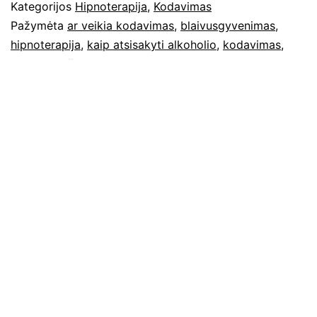
Kategorijos
Hipnoterapija
,
Kodavimas
Pažymėta
ar veikia kodavimas
,
blaivusgyvenimas
,
hipnoterapija
,
kaip atsisakyti alkoholio
,
kodavimas
,
Sergej Gorškov
Naujesni
Senesni