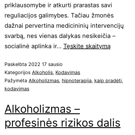
priklausomybe ir atkurti prarastas savi
reguliacijos galimybes. Tačiau žmonės
dažnai pervertina medicininių intervencijų
svarbą, nes vienas dalykas nesikeičia –
socialinė aplinka ir…
Tęskite
skaitymą
Paskelbta
2022 17 sausio
Kategorijos
Alkoholis
,
Kodavimas
Pažymėta
Alkoholizmas
,
hipnoterapija
,
kaip pradėti
,
kodavimas
Alkoholizmas –
profesinės rizikos dalis