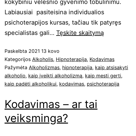
kokybiniu vėlesnio gyvenimo tobulinimu.
Labiausiai pasiteisina individualios
psichoterapijos kursas, tačiau tik patyręs
specialistas gali…
Tęskite
skaitymą
Paskelbta
2021 13 kovo
Kategorijos
Alkoholis
,
Hipnoterapija
,
Kodavimas
Pažymėta
Alkoholizmas
,
hipnoterapija
,
kaip atsisakyti
alkoholio
,
kaip įveikti alkoholizmą
,
kaip mesti gerti
,
kaip padėti alkoholikui
,
kodavimas
,
psichoterapija
Kodavimas – ar tai
veiksminga?