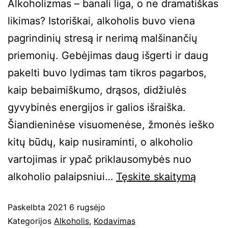
Alkoholizmas – banali liga, o ne dramatiškas
likimas? Istoriškai, alkoholis buvo viena
pagrindinių stresą ir nerimą malšinančių
priemonių. Gebėjimas daug išgerti ir daug
pakelti buvo lydimas tam tikros pagarbos,
kaip bebaimiškumo, drąsos, didžiulės
gyvybinės energijos ir galios išraiška.
Šiandieninėse visuomenėse, žmonės ieško
kitų būdų, kaip nusiraminti, o alkoholio
vartojimas ir ypač priklausomybės nuo
alkoholio palaipsniui…
Tęskite
skaitymą
Paskelbta
2021 6 rugsėjo
Kategorijos
Alkoholis
,
Kodavimas