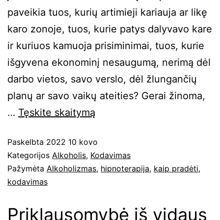
paveikia tuos, kurių artimieji kariauja ar likę
karo zonoje, tuos, kurie patys dalyvavo kare
ir kuriuos kamuoja prisiminimai, tuos, kurie
išgyvena ekonominį nesaugumą, nerimą dėl
darbo vietos, savo verslo, dėl žlungančių
planų ar savo vaikų ateities? Gerai žinoma,
…
Tęskite
skaitymą
Paskelbta
2022 10 kovo
Kategorijos
Alkoholis
,
Kodavimas
Pažymėta
Alkoholizmas
,
hipnoterapija
,
kaip pradėti
,
kodavimas
Priklausomybė iš vidaus